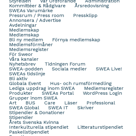
Styrelsen
Vår Ordförande
Administration
Kommittéer & Rådgivare
Årsredovisning
SWEAs Varumärke
Pressrum / Press room
Pressklipp
Annonsera / Advertise
Avdelningar
Medlemskap
Medlemskap
Bli ny medlem
Förnya medlemskap
Medlemsförmåner
Medlemsregister
För Sweor
Våra kanaler
Nyhetsbrev
Tidningen Forum
SWEA-podden
Sociala medier
SWEA Live!
SWEAs tidslinje
Bli aktiv
Globala Event
Hus- och rumsförmedling
Lediga uppdrag inom SWEA
Medlemsregister
Produkter
SWEAs Portal
WordPress Login
Grupper inom SWEA
Art
BUS
Care
Läser
Professional
SWEA Global
SWEA IT
Skriver
Stipendier & Donationer
Stipendier
Årets Svenska Kvinna
Interkulturella stipendiet
Litteraturstipendiet
Paskellstipendiet